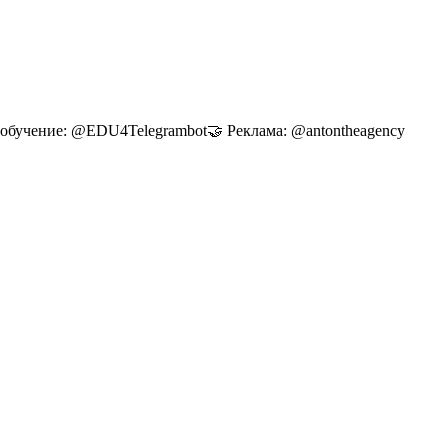
И-обучение: @EDU4Telegrambot🤝 Реклама: @antontheagency