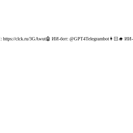
: https://clck.ru/3GAwut🤖 ИИ-бот: @GPT4Telegrambot👩🏻‍🎓 И