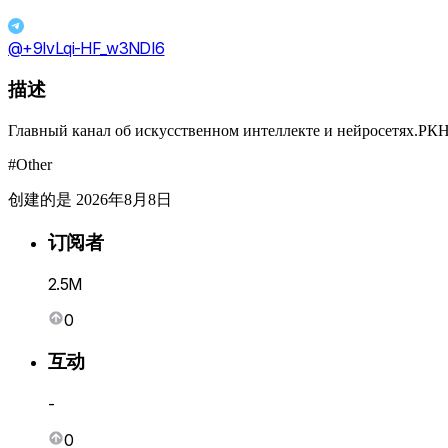
@+9IvLqi-HF_w3NDI6
描述
Главный канал об искусственном интеллекте и нейросетях.РКН
#Other
创建的是 2026年8月8日
订阅者
2.5M
0
互动
-
0