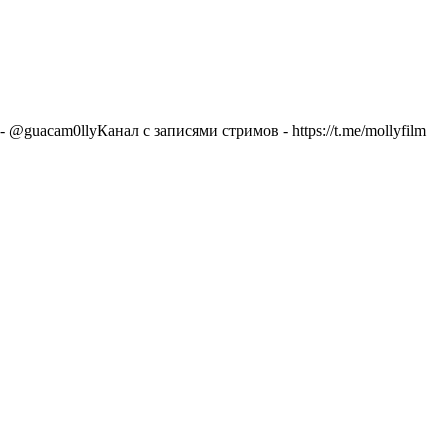
guacam0llyКанал с записями стримов - https://t.me/mollyfilm