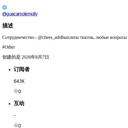
@guacamolemolly
描述
Сотрудничество - @chees_adsВыплаты тикток, любые вопросы - @
#Other
创建的是 2026年8月7日
订阅者
64.1K
0
互动
-
0