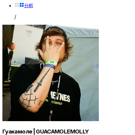
分析
/
Гуакамоле | GUACAMOLEMOLLY