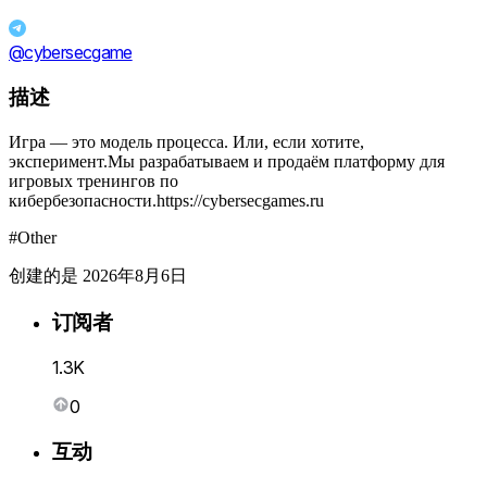
@cybersecgame
描述
Игра — это модель процесса. Или, если хотите,
эксперимент.Мы разрабатываем и продаём платформу для
игровых тренингов по
кибербезопасности.https://cybersecgames.ru
#Other
创建的是 2026年8月6日
订阅者
1.3K
0
互动