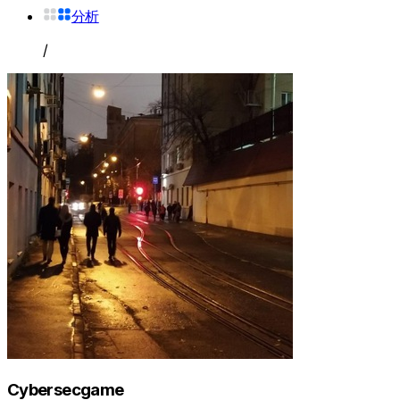
分析
/
Cybersecgame