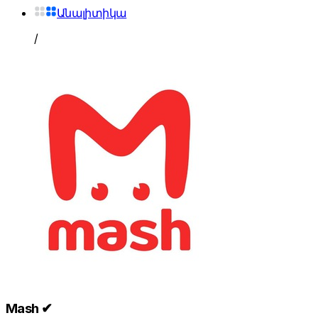
Անալիտիկա
/
Mash ✔