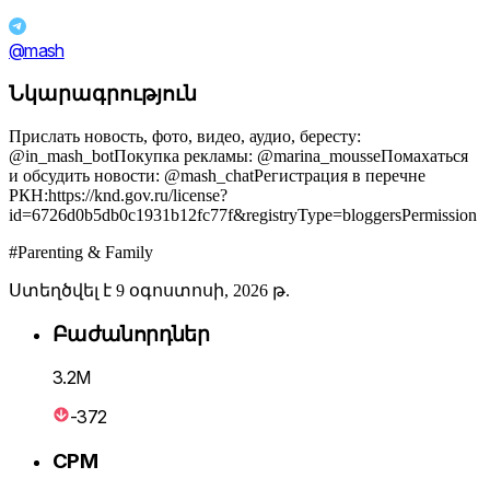
@mash
Նկարագրություն
Прислать новость, фото, видео, аудио, бересту:
@in_mash_botПокупка рекламы: @marina_mousseПомахаться
и обсудить новости: @mash_chatРегистрация в перечне
РКН:https://knd.gov.ru/license?
id=6726d0b5db0c1931b12fc77f&registryType=bloggersPermission
#Parenting & Family
Ստեղծվել է 9 օգոստոսի, 2026 թ.
Բաժանորդներ
3.2M
-372
CPM