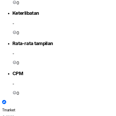
0
Keterlibatan
-
0
Rata-rata tampilan
-
0
CPM
-
0
Tmarket