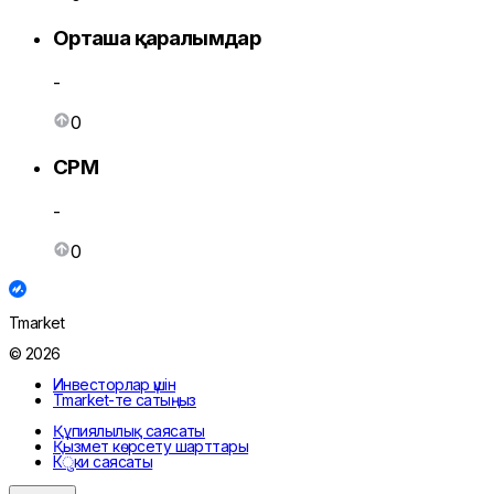
Орташа қаралымдар
-
0
CPM
-
0
Tmarket
© 2026
Инвесторлар үшін
Tmarket-те сатыңыз
Құпиялылық саясаты
Қызмет көрсету шарттары
Кुки саясаты