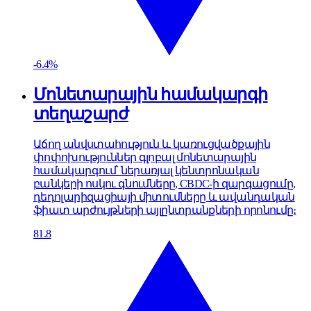
-6.4%
Մոնետարային համակարգի
տեղաշարժ
Աճող անվստահություն և կառուցվածքային
փոփոխություններ գլոբալ մոնետարային
համակարգում՝ ներառյալ կենտրոնական
բանկերի ոսկու գնումները, CBDC-ի զարգացումը,
դեդոլարիզացիայի միտումները և ավանդական
ֆիատ արժույթների այլընտրանքների որոնումը։
81.8